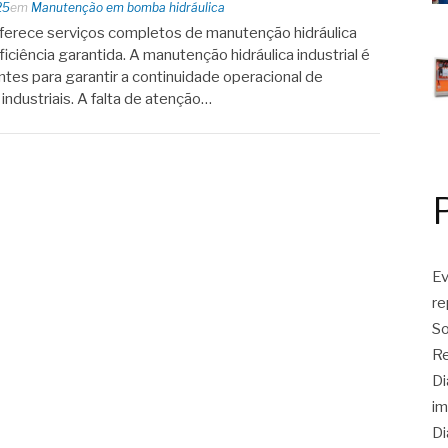
25
em
Manutenção em bomba hidráulica
erece serviços completos de manutenção hidráulica
ficiência garantida. A manutenção hidráulica industrial é
tes para garantir a continuidade operacional de
dustriais. A falta de atenção…
Ev
r
So
Re
Di
im
Di