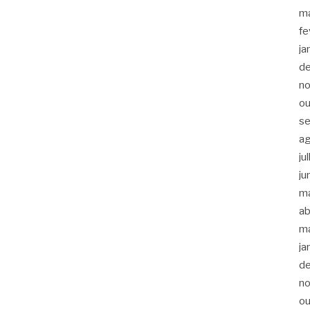
m
fe
ja
d
n
ou
s
a
ju
ju
m
ab
m
ja
d
n
ou