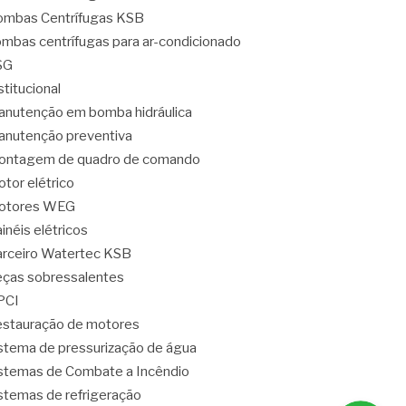
mbas Centrífugas KSB
mbas centrífugas para ar-condicionado
SG
stitucional
nutenção em bomba hidráulica
nutenção preventiva
ontagem de quadro de comando
tor elétrico
otores WEG
inéis elétricos
rceiro Watertec KSB
ças sobressalentes
PCI
stauração de motores
stema de pressurização de água
stemas de Combate a Incêndio
stemas de refrigeração