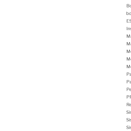
Bo
bo
E
In
Ma
Ma
M
Mo
M
Pa
Pa
Pe
P
Re
Si
Si
Si