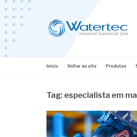
Pular
para
o
conteúdo
BLOG WATERT
Especialistas em Equipamentos Industriais
Início
Voltar ao site
Produtos
Tag:
especialista em ma