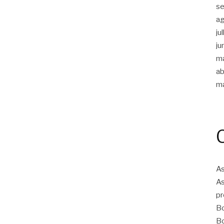
s
a
ju
ju
m
ab
m
As
As
pr
Bo
Bo