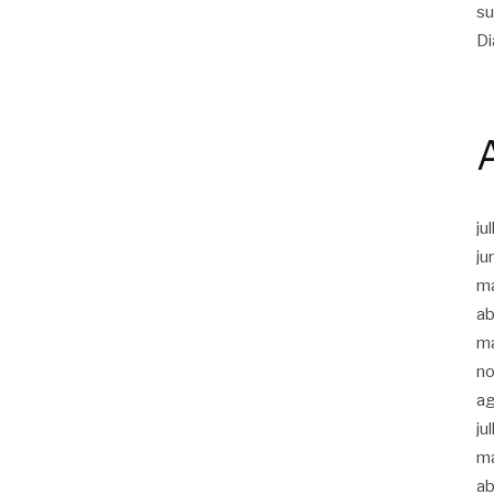
su
Di
ju
ju
m
ab
m
n
a
ju
m
ab