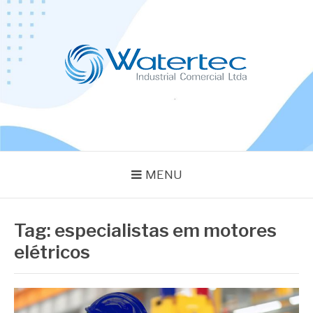
Pular
para
o
conteúdo
BLOG WATERTEC
Especialistas em Equipamentos Industriais
MENU
Tag:
especialistas em motores
elétricos