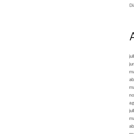
Di
ju
ju
m
ab
m
n
a
ju
m
ab
m