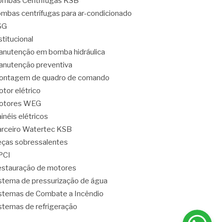
mbas Centrífugas KSB
mbas centrífugas para ar-condicionado
SG
stitucional
nutenção em bomba hidráulica
nutenção preventiva
ontagem de quadro de comando
tor elétrico
otores WEG
inéis elétricos
rceiro Watertec KSB
ças sobressalentes
PCI
stauração de motores
stema de pressurização de água
stemas de Combate a Incêndio
stemas de refrigeração