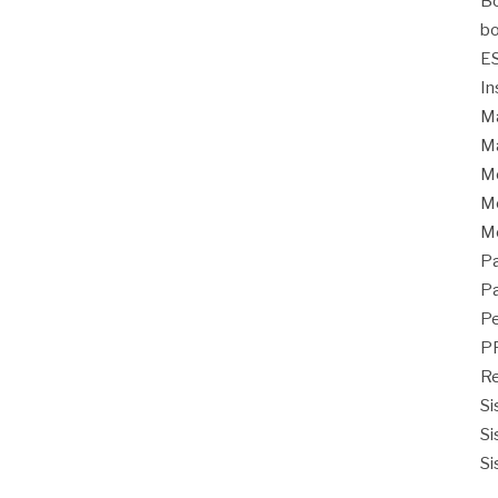
Bo
bo
E
In
Ma
Ma
M
Mo
M
Pa
Pa
Pe
P
Re
Si
Si
Si