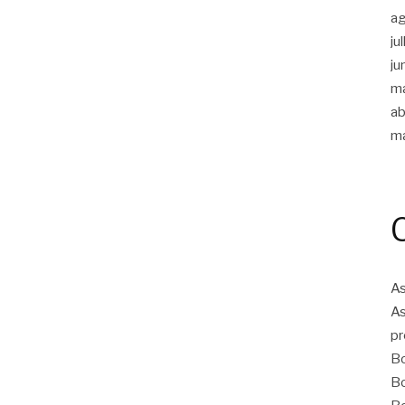
a
ju
ju
m
ab
m
As
As
pr
Bo
Bo