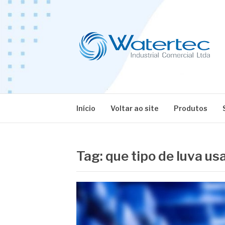
Pular
para
o
conteúdo
BLOG WATERT
Especialistas em Equipamentos Industriais
Início
Voltar ao site
Produtos
Tag:
que tipo de luva us