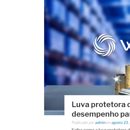
Luva protetora d
desempenho par
Publicado por
admin
em
agosto 23,