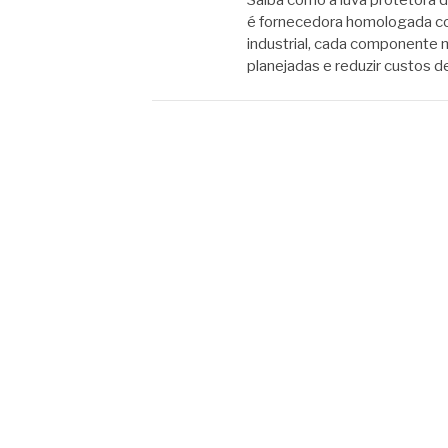
Saiba como a luva protetora 
é fornecedora homologada co
industrial, cada componente 
planejadas e reduzir custos 