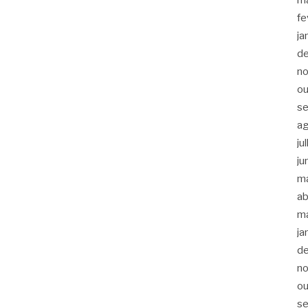
fe
ja
d
n
ou
s
a
ju
ju
m
ab
m
ja
d
n
ou
s