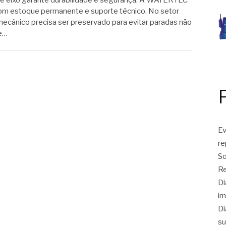
de eixo garante durabilidade e segurança. A WATERTEC
m estoque permanente e suporte técnico. No setor
mecânico precisa ser preservado para evitar paradas não
de…
Ev
r
So
Re
Di
im
Di
su