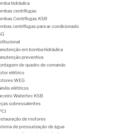
mba hidráulica
mbas centrífugas
mbas Centrífugas KSB
mbas centrífugas para ar-condicionado
SG
stitucional
nutenção em bomba hidráulica
nutenção preventiva
ontagem de quadro de comando
tor elétrico
otores WEG
inéis elétricos
rceiro Watertec KSB
ças sobressalentes
PCI
stauração de motores
stema de pressurização de água