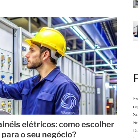
Ev
r
So
néis elétricos: como escolher
Re
Di
 para o seu negócio?