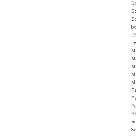
Bo
Bo
Bo
bo
E
In
Ma
Ma
M
Mo
M
Pa
Pa
Pe
P
Re
Si