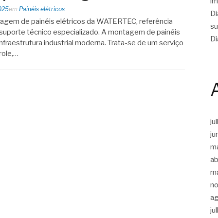
im
025
em
Painéis elétricos
Di
agem de painéis elétricos da WATERTEC, referência
su
m suporte técnico especializado. A montagem de painéis
Di
infraestrutura industrial moderna. Trata-se de um serviço
role,…
ju
ju
m
ab
m
n
a
ju