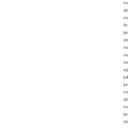
m
ab
m
fe
ja
d
n
ou
s
a
ju
ju
m
ab
m
ja
d