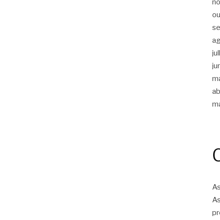
n
ou
s
a
ju
ju
m
ab
m
As
As
pr