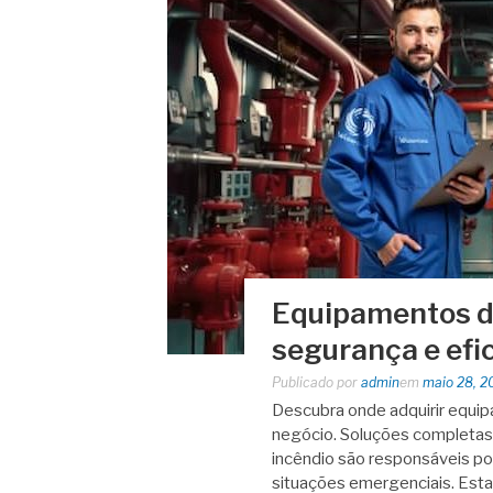
Equipamentos de
segurança e efic
Publicado por
admin
em
maio 28, 2
Descubra onde adquirir equip
negócio. Soluções completa
incêndio são responsáveis por
situações emergenciais. Es