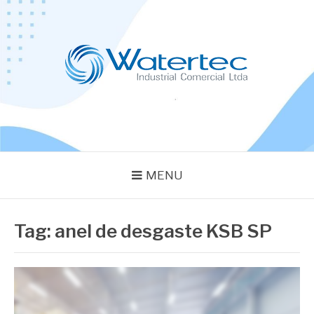
Pular
para
o
conteúdo
BLOG WATERTEC
Especialistas em Equipamentos Industriais
MENU
Tag:
anel de desgaste KSB SP