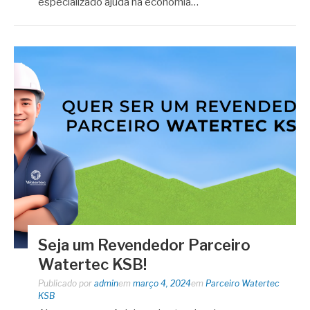
especializado ajuda na economia…
Seja um Revendedor Parceiro
Watertec KSB!
Publicado por
admin
em
março 4, 2024
em
Parceiro Watertec
KSB