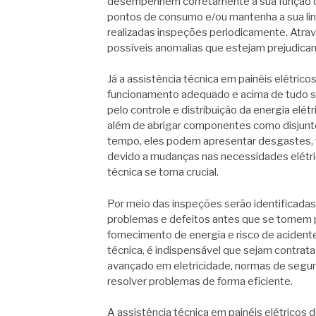
desempenhem corretamente a sua função de
pontos de consumo e/ou mantenha a sua li
realizadas inspeções periodicamente. Atravé
possíveis anomalias que estejam prejudic
Já a assistência técnica em painéis elétric
funcionamento adequado e acima de tudo s
pelo controle e distribuição da energia elét
além de abrigar componentes como disjuntor
tempo, eles podem apresentar desgastes, 
devido a mudanças nas necessidades elétri
técnica se torna crucial.
Por meio das inspeções serão identificada
problemas e defeitos antes que se tornem
fornecimento de energia e risco de acidentes
técnica, é indispensável que sejam contrat
avançado em eletricidade, normas de segura
resolver problemas de forma eficiente.
A assistência técnica em painéis elétricos