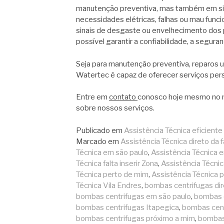
manutenção preventiva, mas também em si
necessidades elétricas, falhas ou mau fun
sinais de desgaste ou envelhecimento dos 
possível garantir a confiabilidade, a segu
Seja para manutenção preventiva, reparos ur
Watertec é capaz de oferecer serviços per
Entre em
contato
conosco hoje mesmo no n
sobre nossos serviços.
Publicado em
Assistência Técnica eficiente
Marcado em
Assistência Técnica direto da f
Técnica em são paulo
,
Assistência Técnica 
Técnica falta inserir Zona
,
Assistência Técni
Técnica perto de mim
,
Assistência Técnica 
Técnica Vila Endres
,
bombas centrifugas dir
bombas centrifugas em são paulo
,
bombas 
bombas centrifugas Itapegica
,
bombas cent
bombas centrifugas próximo a mim
,
bombas 