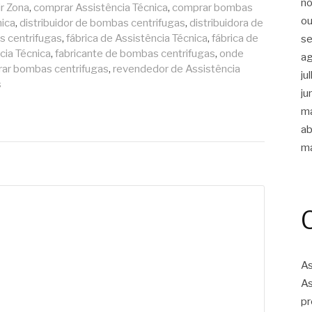
n
ir Zona
,
comprar Assistência Técnica
,
comprar bombas
ou
nica
,
distribuidor de bombas centrifugas
,
distribuidora de
s centrifugas
,
fábrica de Assistência Técnica
,
fábrica de
s
cia Técnica
,
fabricante de bombas centrifugas
,
onde
a
rar bombas centrifugas
,
revendedor de Assistência
ju
s
ju
m
ab
m
As
As
pr