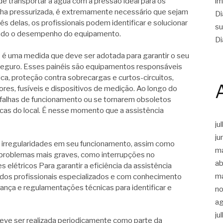
 transportar a água com a pressão ideal para os
im
nha pressurizada, é extremamente necessário que sejam
Di
s delas, os profissionais podem identificar e solucionar
su
ando o desempenho do equipamento.
Di
os é uma medida que deve ser adotada para garantir o seu
eguro. Esses painéis são equipamentos responsáveis
rica, proteção contra sobrecargas e curtos-circuitos,
es, fusíveis e dispositivos de medição. Ao longo do
falhas de funcionamento ou se tornarem obsoletos
cas do local. É nesse momento que a assistência
ju
ju
s irregularidades em seu funcionamento, assim como
m
 problemas mais graves, como interrupções no
ab
 elétricos Para garantir a eficiência da assistência
m
ados profissionais especializados e com conhecimento
nça e regulamentações técnicas para identificar e
n
a
ju
 deve ser realizada periodicamente como parte da