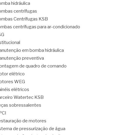
mba hidráulica
mbas centrífugas
mbas Centrífugas KSB
mbas centrífugas para ar-condicionado
SG
stitucional
nutenção em bomba hidráulica
nutenção preventiva
ontagem de quadro de comando
tor elétrico
otores WEG
inéis elétricos
rceiro Watertec KSB
ças sobressalentes
PCI
stauração de motores
stema de pressurização de água