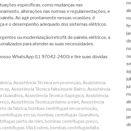
m
tuações específicas, como mudanças nas
ab
cionamento, alterações nas normas e regulamentações, e
painéis. Ao agir prontamente nessas ocasiões, é
m
rança e o desempenho adequado dos sistemas elétricos.
fe
ja
gentes ou modernização/retrofit de painéis elétricos, a
d
sonalizados para atender as suas necessidades.
n
ou
osso WhatsApp (11 97042-2400) e tire suas dúvidas
s
a
ju
abrica
,
Assistência Técnica em promoção
,
Assistência
ju
em sp
,
Assistência Técnica falta inserir Bairro
,
Assistência
m
ca Guarulhos
,
Assistência Técnica Itapegica
,
Assistência
ab
preço
,
Assistência Técnica próximo a mim
,
Assistência
eto da fabrica
,
bombas centrifugas em promoção
,
m
centrifugas em sp
,
bombas centrifugas Guarulhos
,
ja
rifugas perto de mim
,
bombas centrifugas preço
,
d
centrifugas Vila Endres
,
bombas centrifugasfalta