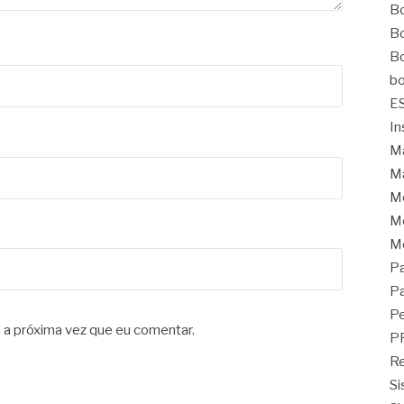
Bo
Bo
Bo
bo
E
In
Ma
Ma
M
Mo
M
Pa
Pa
Pe
 a próxima vez que eu comentar.
P
Re
Si