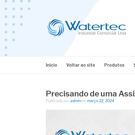
Pular
para
o
conteúdo
BLOG WATERT
Especialistas em Equipamentos Industriais
Início
Voltar ao site
Produtos
Precisando de uma Assis
Publicado por
admin
em
março 22, 2024