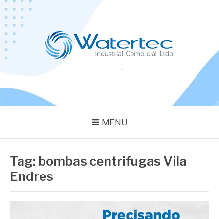
Pular
para
o
conteúdo
BLOG WATERTEC
Especialistas em Equipamentos Industriais
MENU
Tag:
bombas centrifugas Vila
Endres