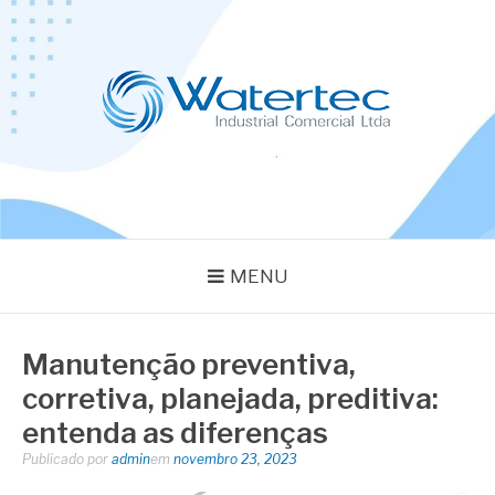
Pular
para
o
conteúdo
BLOG WATERTEC
Especialistas em Equipamentos Industriais
MENU
Manutenção preventiva,
corretiva, planejada, preditiva:
entenda as diferenças
Publicado por
admin
em
novembro 23, 2023