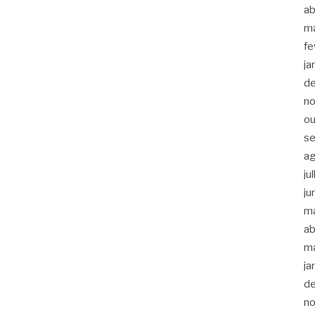
ab
m
fe
ja
d
n
ou
s
a
ju
ju
m
ab
m
ja
d
n