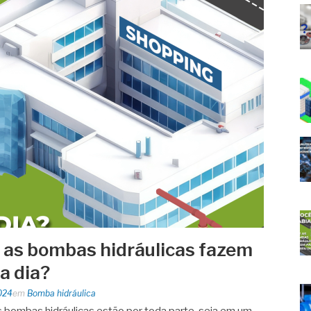
 as bombas hidráulicas fazem
 a dia?
024
em
Bomba hidráulica