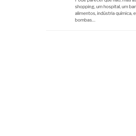
Pode parecer que não, mas as
shopping, um hospital, um ban
alimentos, indústria química,
bombas…