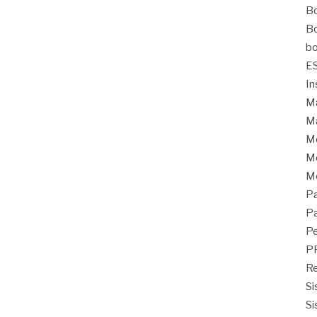
Bo
Bo
bo
E
In
Ma
Ma
M
Mo
M
Pa
Pa
Pe
P
Re
Si
Si