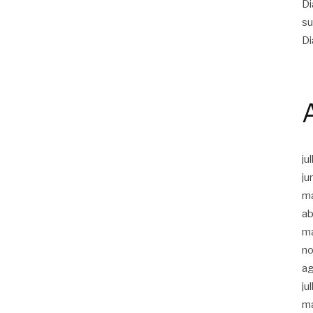
Di
su
Di
ju
ju
m
ab
m
n
a
ju
m