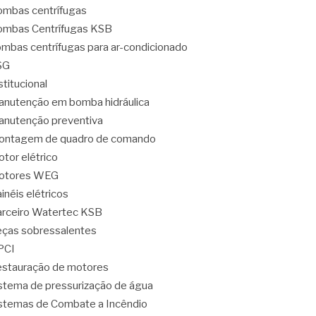
mbas centrífugas
mbas Centrífugas KSB
mbas centrífugas para ar-condicionado
SG
stitucional
nutenção em bomba hidráulica
nutenção preventiva
ontagem de quadro de comando
tor elétrico
otores WEG
inéis elétricos
rceiro Watertec KSB
ças sobressalentes
PCI
stauração de motores
stema de pressurização de água
stemas de Combate a Incêndio