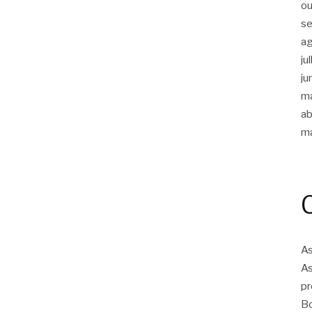
ou
s
a
ju
ju
m
ab
m
As
As
pr
Bo