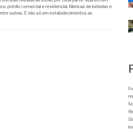
 bombas hidráulicas estão por toda parte, seja em um
co, prédio comercial e residencial, fábricas de bebidas e
 entre outras. E não só em estabelecimentos as
Ev
r
So
Re
Di
im