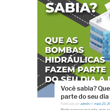
Você sabia? Que
parte do seu dia
Publicado por
admin
em
maio 23, 2