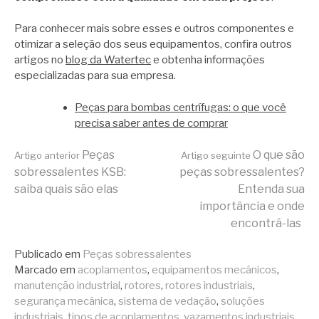
Para conhecer mais sobre esses e outros componentes e
otimizar a seleção dos seus equipamentos, confira outros
artigos no
blog da Watertec
e obtenha informações
especializadas para sua empresa.
Peças para bombas centrífugas: o que você
precisa saber antes de comprar
Continue
Peças
O que são
Artigo anterior
Artigo seguinte
sobressalentes KSB:
peças sobressalentes?
saiba quais são elas
Entenda sua
lendo
importância e onde
encontrá-las
Publicado em
Peças sobressalentes
Marcado em
acoplamentos
,
equipamentos mecânicos
,
manutenção industrial
,
rotores
,
rotores industriais
,
segurança mecânica
,
sistema de vedação
,
soluções
industriais
,
tipos de acoplamentos
,
vazamentos industriais
,