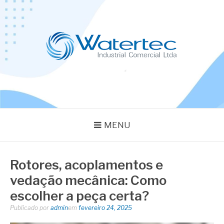
Pular
para
o
conteúdo
BLOG WATERTEC
Especialistas em Equipamentos Industriais
MENU
Rotores, acoplamentos e
vedação mecânica: Como
escolher a peça certa?
Publicado por
admin
em
fevereiro 24, 2025