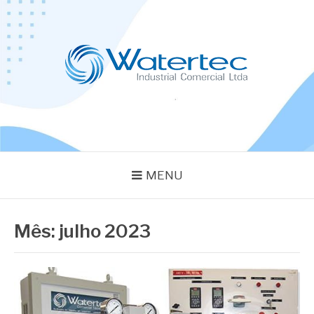
Pular
para
o
conteúdo
BLOG WATERTEC
Especialistas em Equipamentos Industriais
MENU
Mês:
julho 2023