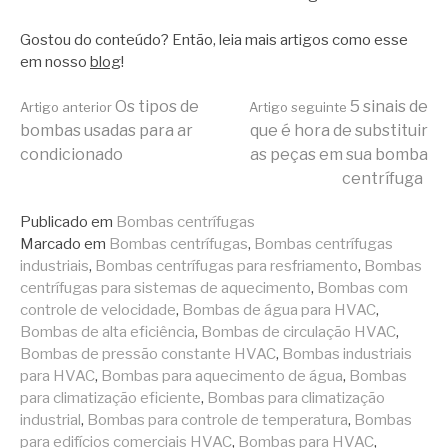
Gostou do conteúdo? Então, leia mais artigos como esse
em nosso
blog
!
Continue
Os tipos de
5 sinais de
Artigo anterior
Artigo seguinte
bombas usadas para ar
que é hora de substituir
condicionado
as peças em sua bomba
lendo
centrífuga
Publicado em
Bombas centrífugas
Marcado em
Bombas centrífugas
,
Bombas centrífugas
industriais
,
Bombas centrífugas para resfriamento
,
Bombas
centrífugas para sistemas de aquecimento
,
Bombas com
controle de velocidade
,
Bombas de água para HVAC
,
Bombas de alta eficiência
,
Bombas de circulação HVAC
,
Bombas de pressão constante HVAC
,
Bombas industriais
para HVAC
,
Bombas para aquecimento de água
,
Bombas
para climatização eficiente
,
Bombas para climatização
industrial
,
Bombas para controle de temperatura
,
Bombas
para edifícios comerciais HVAC
,
Bombas para HVAC
,