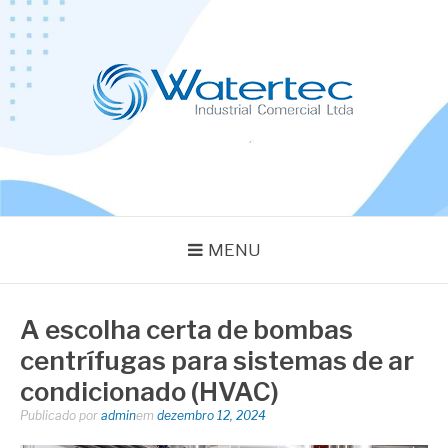
Pular
para
o
conteúdo
BLOG WATERTEC
Especialistas em Equipamentos Industriais
MENU
A escolha certa de bombas
centrífugas para sistemas de ar
condicionado (HVAC)
Publicado por
admin
em
dezembro 12, 2024