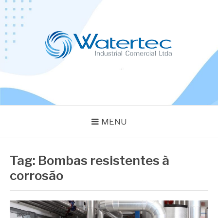
Pular
para
o
conteúdo
BLOG WATERTEC
Especialistas em Equipamentos Industriais
MENU
Tag:
Bombas resistentes à
corrosão