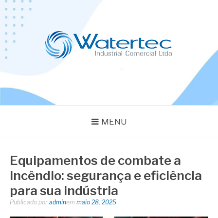
Pular
para
o
conteúdo
BLOG WATERTEC
Especialistas em Equipamentos Industriais
MENU
Equipamentos de combate a
incêndio: segurança e eficiência
para sua indústria
Publicado por
admin
em
maio 28, 2025