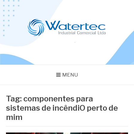
Pular
para
o
conteúdo
BLOG WATERTEC
Especialistas em Equipamentos Industriais
MENU
Tag:
componentes para
sistemas de incêndiO perto de
mim