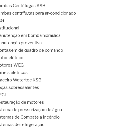
mbas Centrífugas KSB
mbas centrífugas para ar-condicionado
SG
stitucional
nutenção em bomba hidráulica
nutenção preventiva
ontagem de quadro de comando
tor elétrico
otores WEG
inéis elétricos
rceiro Watertec KSB
ças sobressalentes
PCI
stauração de motores
stema de pressurização de água
stemas de Combate a Incêndio
stemas de refrigeração