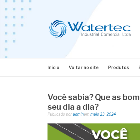
Pular
para
o
conteúdo
BLOG WATERT
Especialistas em Equipamentos Industriais
Início
Voltar ao site
Produtos
Você sabia? Que as bom
seu dia a dia?
Publicado por
admin
em
maio 23, 2024