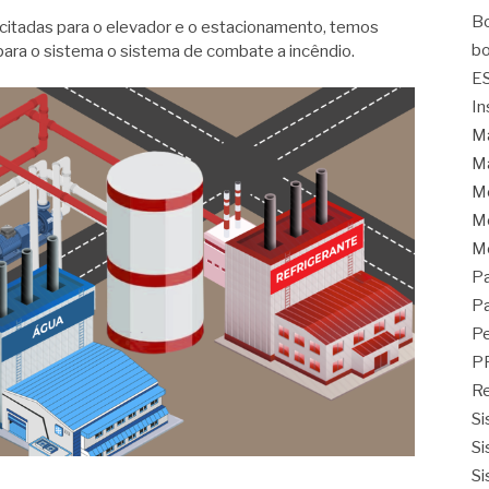
Bo
citadas para o elevador e o estacionamento, temos
bo
para o sistema o sistema de combate a incêndio.
E
In
Ma
Ma
M
Mo
M
Pa
Pa
Pe
P
Re
Si
Si
Si