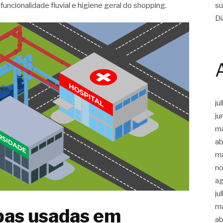
su
uncionalidade fluvial e higiene geral do shopping.
Di
ju
ju
m
ab
m
n
a
ju
m
bas usadas em
ab