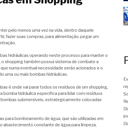
nter pelo menos uma vez na vida, dentro daquele
tir, fazer suas compras, para alimentação, pegar um
ontração.
s hidráulicas operando neste processo para manter o
o, o shopping também possui sistema de combate a
tes que numa eventual necessidade serão acionados e o
o uma ou mais bombas hidráulicas.
Ev
r
as é onde vai parar todos os resíduos de um shopping,
ma bomba hidráulica especifica para lidar com resíduos
So
te bombas submersíveis, estrategicamente colocadas
Re
Di
im
icas para bombeamento de água, que são utilizadas em
Di
o abastecimento constante de água para limpeza,