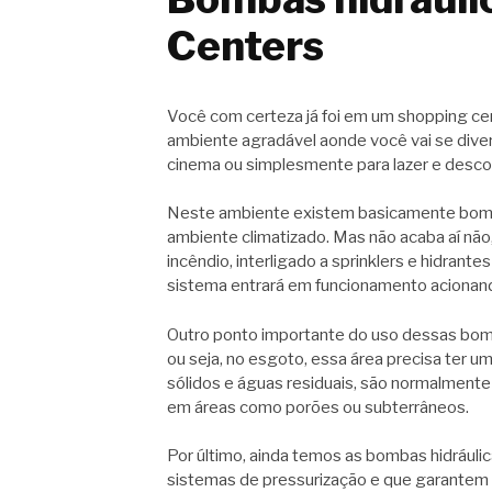
Centers
Você com certeza já foi em um shopping ce
ambiente agradável aonde você vai se diver
cinema ou simplesmente para lazer e desc
Neste ambiente existem basicamente bomba
ambiente climatizado. Mas não acaba aí nã
incêndio, interligado a sprinklers e hidran
sistema entrará em funcionamento acionand
Outro ponto importante do uso dessas bomb
ou seja, no esgoto, essa área precisa ter u
sólidos e águas residuais, são normalmen
em áreas como porões ou subterrâneos.
Por último, ainda temos as bombas hidrául
sistemas de pressurização e que garantem 