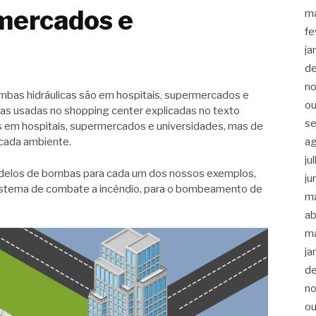
rmercados e
m
fe
ja
d
n
bas hidráulicas são em hospitais, supermercados e
ou
as usadas no shopping center explicadas no texto
s
 em hospitais, supermercados e universidades, mas de
a
cada ambiente.
ju
delos de bombas para cada um dos nossos exemplos,
ju
 sistema de combate a incêndio, para o bombeamento de
m
ab
m
ja
d
n
ou