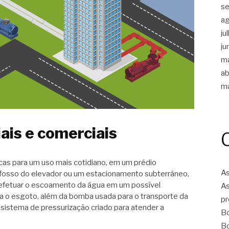
s
a
ju
ju
m
ab
m
ais e comerciais
cas para um uso mais cotidiano, em um prédio
As
o fosso do elevador ou um estacionamento subterrâneo,
a efetuar o escoamento da água em um possível
As
o esgoto, além da bomba usada para o transporte da
pr
sistema de pressurização criado para atender a
Bo
Bo