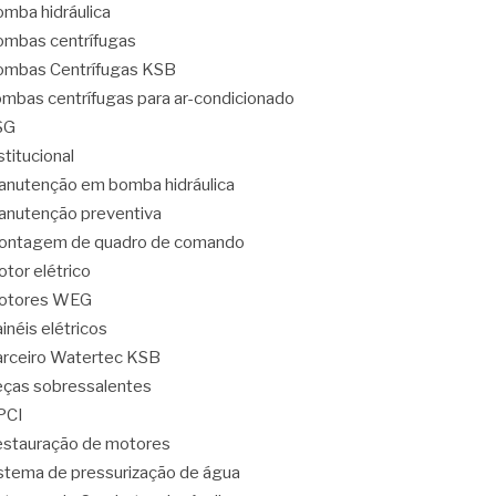
mba hidráulica
mbas centrífugas
mbas Centrífugas KSB
mbas centrífugas para ar-condicionado
SG
stitucional
nutenção em bomba hidráulica
nutenção preventiva
ontagem de quadro de comando
tor elétrico
otores WEG
inéis elétricos
rceiro Watertec KSB
ças sobressalentes
PCI
stauração de motores
stema de pressurização de água