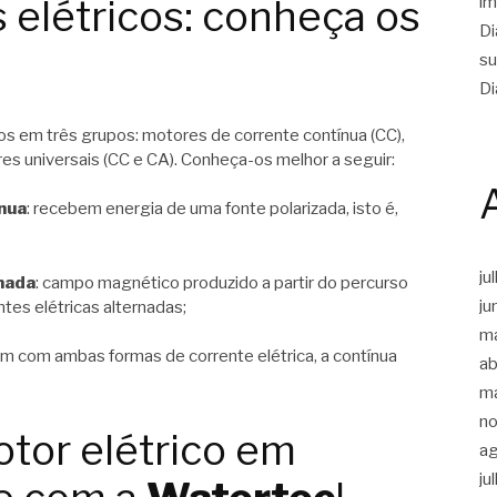
im
 elétricos: conheça os
Di
su
Di
s em três grupos: motores de corrente contínua (CC),
es universais (CC e CA). Conheça-os melhor a seguir:
nua
: recebem energia de uma fonte polarizada, isto é,
ju
nada
: campo magnético produzido a partir do percurso
ju
tes elétricas alternadas;
m
ham com ambas formas de corrente elétrica, a contínua
ab
m
n
tor elétrico em
a
ju