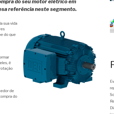
ompra do seu motor elétrico em
resa referência neste segmento.
a sua vida
res
be do que
formar
eles, é
 rotação
Ev
r
cedor de
So
 compra do
Re
Di