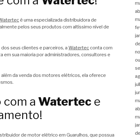
e com a
Watertec
!
m
ab
m
Watertec
é uma especializada distribuidora de
almente pelos seus produtos com altíssimo nível de
fe
ja
d
dos seus clientes e parceiros, a
Watertec
conta com
n
 em sua maioria por administradores, consultores e
ou
s
 além da venda dos motores elétricos, ela oferece
a
esmos.
ju
ju
o com a
Watertec
e
m
ab
çamento!
m
ja
d
stribuidor de motor elétrico em Guarulhos, que possua