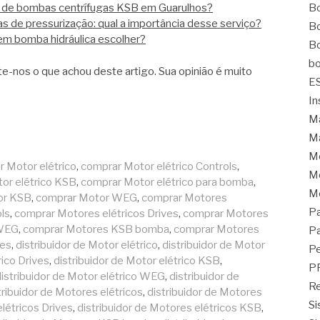
r de bombas centrífugas KSB em Guarulhos?
Bo
s de pressurização: qual a importância desse serviço?
Bo
m bomba hidráulica escolher?
Bo
bo
e-nos o que achou deste artigo. Sua opinião é muito
E
In
Ma
Ma
M
 Motor elétrico
,
comprar Motor elétrico Controls
,
Mo
or elétrico KSB
,
comprar Motor elétrico para bomba
,
M
or KSB
,
comprar Motor WEG
,
comprar Motores
Pa
ls
,
comprar Motores elétricos Drives
,
comprar Motores
 WEG
,
comprar Motores KSB bomba
,
comprar Motores
Pa
ves
,
distribuidor de Motor elétrico
,
distribuidor de Motor
Pe
rico Drives
,
distribuidor de Motor elétrico KSB
,
P
istribuidor de Motor elétrico WEG
,
distribuidor de
Re
tribuidor de Motores elétricos
,
distribuidor de Motores
Si
elétricos Drives
,
distribuidor de Motores elétricos KSB
,