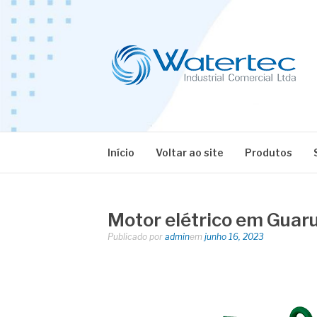
Pular
para
o
conteúdo
BLOG WATERT
Especialistas em Equipamentos Industriais
Início
Voltar ao site
Produtos
Motor elétrico em Guar
Publicado por
admin
em
junho 16, 2023