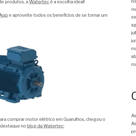
n
de produtos, a
Watertec
é a escolha ideal!
ou
App
e aproveite todos os benefícios de se tornar um
s
a
ju
ju
m
ab
m
As
para comprar motor elétrico em Guarulhos, chegou o
As
 destaque no
blog da Watertec
:
pr