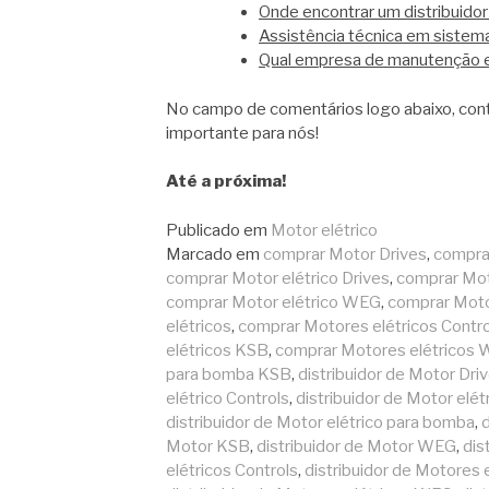
Onde encontrar um distribuido
Assistência técnica em sistema
Qual empresa de manutenção e
No campo de comentários logo abaixo, cont
importante para nós!
Até a próxima!
Publicado em
Motor elétrico
Marcado em
comprar Motor Drives
,
comprar
comprar Motor elétrico Drives
,
comprar Mot
comprar Motor elétrico WEG
,
comprar Mot
elétricos
,
comprar Motores elétricos Contro
elétricos KSB
,
comprar Motores elétricos
para bomba KSB
,
distribuidor de Motor Dri
elétrico Controls
,
distribuidor de Motor elét
distribuidor de Motor elétrico para bomba
,
d
Motor KSB
,
distribuidor de Motor WEG
,
dis
elétricos Controls
,
distribuidor de Motores 