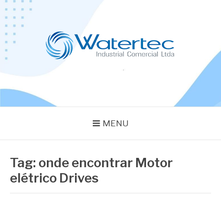
Pular
para
o
conteúdo
BLOG WATERTEC
Especialistas em Equipamentos Industriais
MENU
Tag:
onde encontrar Motor
elétrico Drives