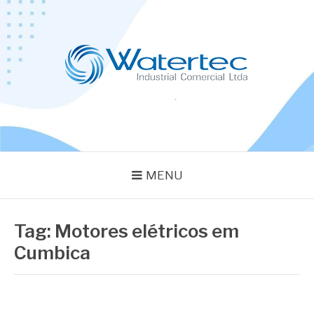
Pular
para
o
conteúdo
BLOG WATERTEC
Especialistas em Equipamentos Industriais
MENU
Tag:
Motores elétricos em
Cumbica