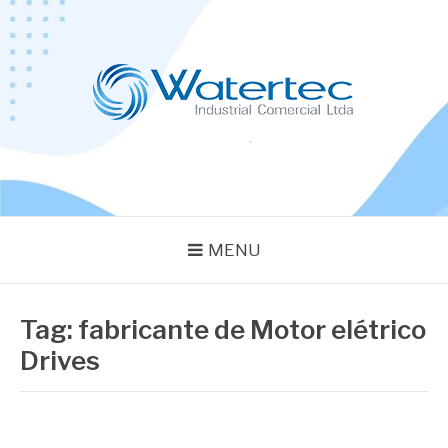
Pular
para
o
conteúdo
BLOG WATERTEC
Especialistas em Equipamentos Industriais
MENU
Tag:
fabricante de Motor elétrico
Drives