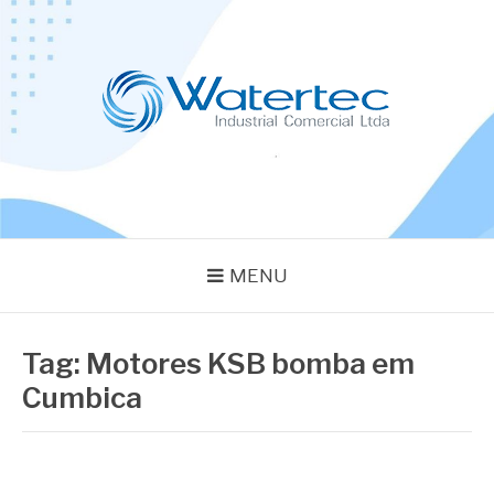
Pular
para
o
conteúdo
BLOG WATERTEC
Especialistas em Equipamentos Industriais
MENU
Tag:
Motores KSB bomba em
Cumbica