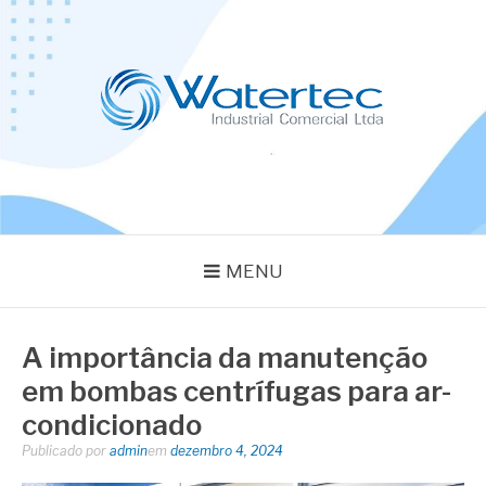
Pular
para
o
conteúdo
BLOG WATERTEC
Especialistas em Equipamentos Industriais
MENU
A importância da manutenção
em bombas centrífugas para ar-
condicionado
Publicado por
admin
em
dezembro 4, 2024