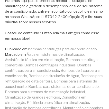
Estamos aqui para oferecer as melhores soluções em
manutenção e garantir o desempenho ideal de seu sistema
de ar condicionado.
Entre em contato conosco
hoje mesmo
no nosso WhatsApp: 11 97042-2400 (Opção 2) e tire suas
dúvidas sobre nossos serviços.
Gostou do conteúdo? Então, leia mais artigos como esse
em nosso
blog
!
Publicado em
bombas centrífugas para ar-condicionado
Marcado em
Água em sistemas de climatização
,
Assistência técnica em climatização
,
Bombas centrífugas
comerciais
,
Bombas centrífugas industriais
,
Bombas
centrífugas para ar-condicionado
,
Bombas de água para ar-
condicionado
,
Bombas de circulação de água
,
Bombas para
refrigeração de data centers
,
Bombas para sistemas de
aquecimento
,
Bombas para sistemas de ar-condicionado
,
Bombas para sistemas de climatização industrial
,
Climatização de grandes edifícios
,
Consultoria em
climatização
,
Eficiência energética em climatização
,
Instalação de bombas centrífugas
,
Manutenção de bombas