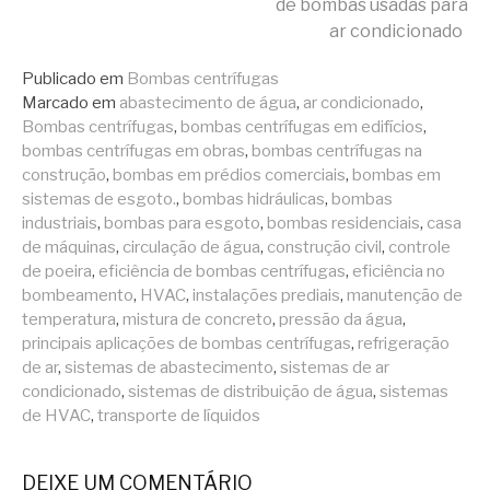
de bombas usadas para
ar condicionado
lendo
Publicado em
Bombas centrífugas
Marcado em
abastecimento de água
,
ar condicionado
,
Bombas centrífugas
,
bombas centrífugas em edifícios
,
bombas centrífugas em obras
,
bombas centrífugas na
construção
,
bombas em prédios comerciais
,
bombas em
sistemas de esgoto.
,
bombas hidráulicas
,
bombas
industriais
,
bombas para esgoto
,
bombas residenciais
,
casa
de máquinas
,
circulação de água
,
construção civil
,
controle
de poeira
,
eficiência de bombas centrífugas
,
eficiência no
bombeamento
,
HVAC
,
instalações prediais
,
manutenção de
temperatura
,
mistura de concreto
,
pressão da água
,
principais aplicações de bombas centrífugas
,
refrigeração
de ar
,
sistemas de abastecimento
,
sistemas de ar
condicionado
,
sistemas de distribuição de água
,
sistemas
de HVAC
,
transporte de líquidos
DEIXE UM COMENTÁRIO