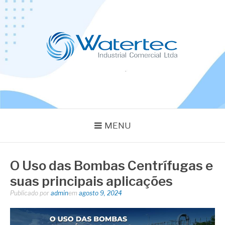
Pular
para
o
conteúdo
BLOG WATERTEC
Especialistas em Equipamentos Industriais
MENU
O Uso das Bombas Centrífugas e
suas principais aplicações
Publicado por
admin
em
agosto 9, 2024