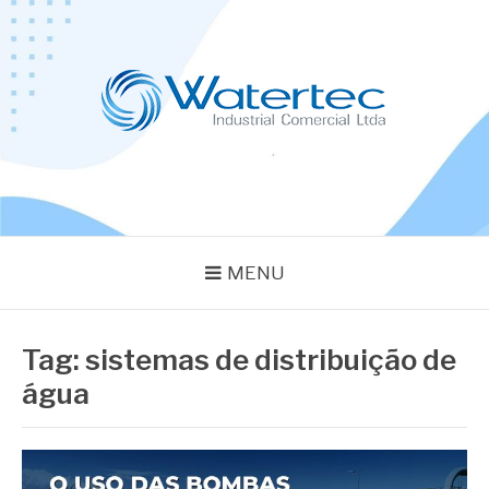
Pular
para
o
conteúdo
BLOG WATERTEC
Especialistas em Equipamentos Industriais
MENU
Tag:
sistemas de distribuição de
água