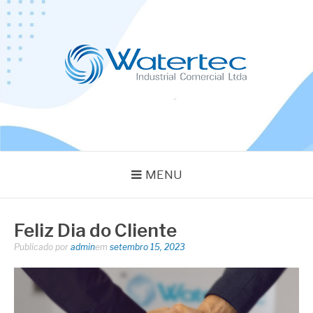
Pular
para
o
conteúdo
BLOG WATERTEC
Especialistas em Equipamentos Industriais
MENU
Feliz Dia do Cliente
Publicado por
admin
em
setembro 15, 2023