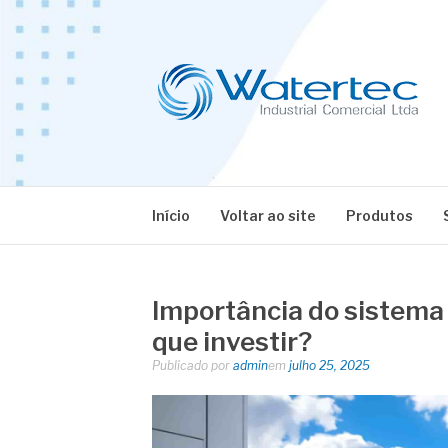
Pular
para
o
conteúdo
BLOG WATERT
Especialistas em Equipamentos Industriais
Início
Voltar ao site
Produtos
Importância do sistema 
que investir?
Publicado por
admin
em
julho 25, 2025