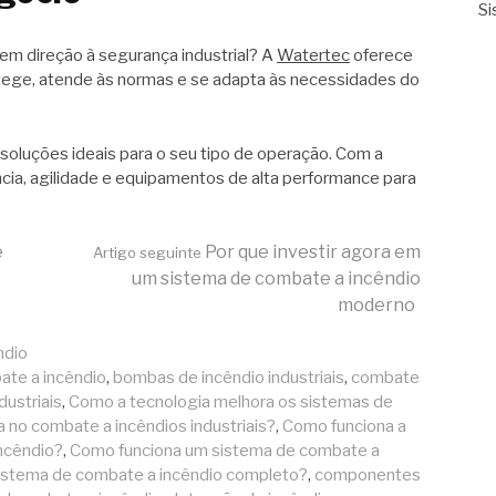
Si
em direção à segurança industrial? A
Watertec
oferece
tege, atende às normas e se adapta às necessidades do
soluções ideais para o seu tipo de operação. Com a
ia, agilidade e equipamentos de alta performance para
e
Por que investir agora em
Artigo seguinte
um sistema de combate a incêndio
moderno
ndio
te a incêndio
,
bombas de incêndio industriais
,
combate
dustriais
,
Como a tecnologia melhora os sistemas de
 no combate a incêndios industriais?
,
Como funciona a
ncêndio?
,
Como funciona um sistema de combate a
stema de combate a incêndio completo?
,
componentes