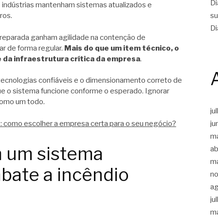
Di
 indústrias mantenham sistemas atualizados e
su
ros.
Di
reparada ganham agilidade na contenção de
ar de forma regular.
Mais do que um item técnico, o
 da infraestrutura crítica da empresa
.
 tecnologias confiáveis e o dimensionamento correto de
 o sistema funcione conforme o esperado. Ignorar
como um todo.
ju
ju
: como escolher a empresa certa para o seu negócio?
m
m um sistema
ab
m
bate a incêndio
n
a
ju
m