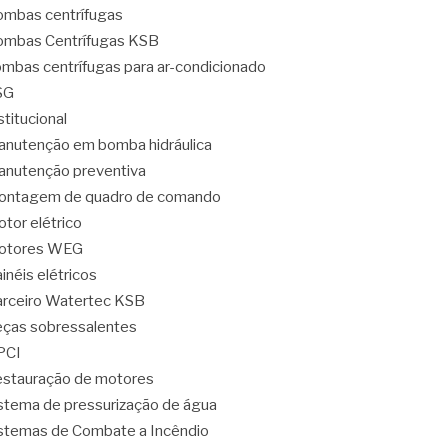
mbas centrífugas
mbas Centrífugas KSB
mbas centrífugas para ar-condicionado
SG
stitucional
nutenção em bomba hidráulica
nutenção preventiva
ontagem de quadro de comando
tor elétrico
otores WEG
inéis elétricos
rceiro Watertec KSB
ças sobressalentes
PCI
stauração de motores
stema de pressurização de água
stemas de Combate a Incêndio