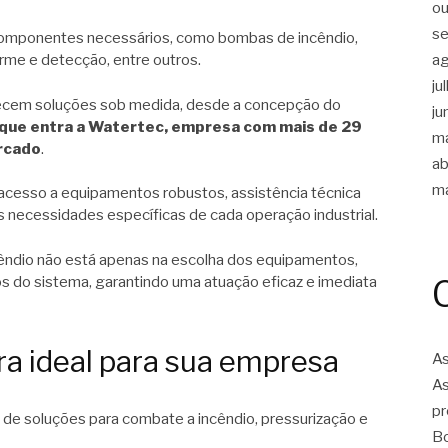
ou
s
 componentes necessários, como bombas de incêndio,
a
larme e detecção, entre outros.
ju
recem soluções sob medida, desde a concepção do
ju
i que entra a Watertec, empresa com mais de 29
m
ercado
.
ab
m
 acesso a equipamentos robustos, assistência técnica
 necessidades específicas de cada operação industrial.
êndio não está apenas na escolha dos equipamentos,
s do sistema, garantindo uma atuação eficaz e imediata
ra ideal para sua empresa
As
As
pr
de soluções para combate a incêndio, pressurização e
Bo