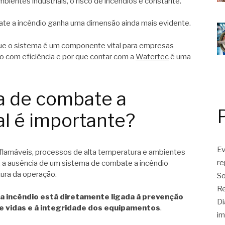
ientes industriais, o risco de incêndios é constante.
ate a incêndio ganha uma dimensão ainda mais evidente.
ue o sistema é um componente vital para empresas
o com eficiência e por que contar com a
Watertec
é uma
a de combate a
al é importante?
Ev
nflamáveis, processos de alta temperatura e ambientes
r
, a ausência de um sistema de combate a incêndio
ura da operação.
So
Re
a incêndio está diretamente ligada à prevenção
Di
e vidas e à integridade dos equipamentos
.
im