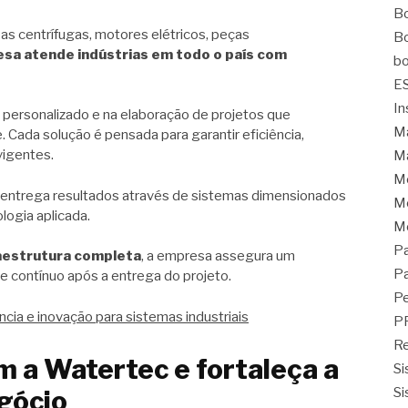
Bo
as centrífugas, motores elétricos, peças
Bo
sa atende indústrias em todo o país com
bo
E
In
 personalizado e na elaboração de projetos que
Ma
Cada solução é pensada para garantir eficiência,
igentes.
Ma
M
entrega resultados através de sistemas dimensionados
Mo
logia aplicada.
M
Pa
raestrutura completa
, a empresa assegura um
Pa
e contínuo após a entrega do projeto.
Pe
ncia e inovação para sistemas industriais
P
Re
m a Watertec e fortaleça a
Si
Si
gócio