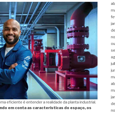
ab
m
fe
ja
d
n
ou
s
a
ju
ju
m
ab
m
ja
a eficiente é entender a realidade da planta industrial.
d
ando em conta as características do espaço, os
n