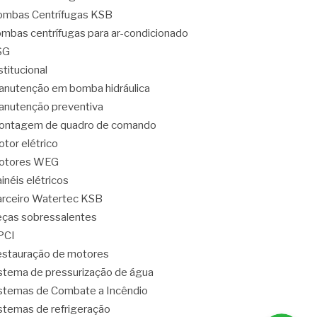
mbas Centrífugas KSB
mbas centrífugas para ar-condicionado
SG
stitucional
nutenção em bomba hidráulica
nutenção preventiva
ontagem de quadro de comando
tor elétrico
otores WEG
inéis elétricos
rceiro Watertec KSB
ças sobressalentes
PCI
stauração de motores
stema de pressurização de água
stemas de Combate a Incêndio
stemas de refrigeração