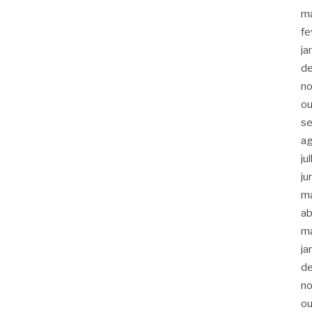
m
fe
ja
d
n
ou
s
a
ju
ju
m
ab
m
ja
d
n
ou