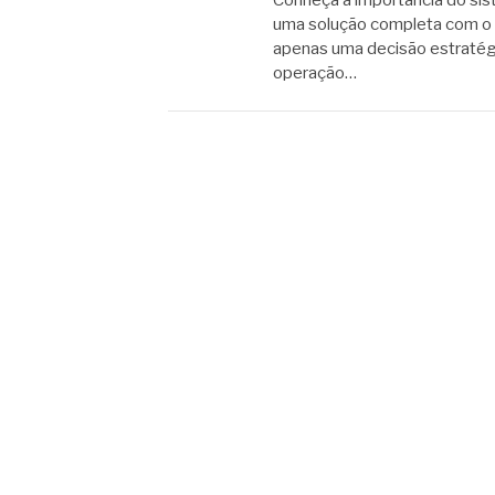
Conheça a importância do sis
uma solução completa com o 
apenas uma decisão estratégi
operação…