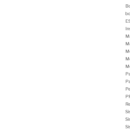
Bo
bo
E
In
Ma
Ma
M
Mo
M
Pa
Pa
Pe
P
Re
Si
Si
Si