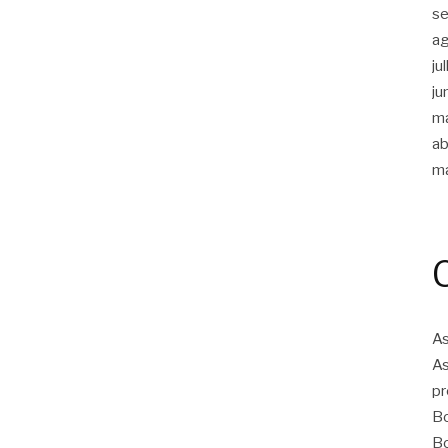
s
a
ju
ju
m
ab
m
As
As
pr
Bo
Bo