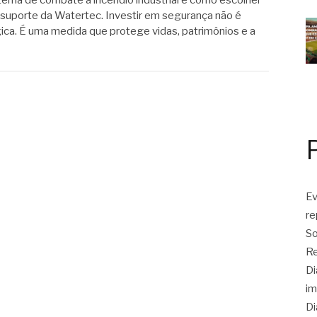
tema de combate a incêndio industrial e como escolher
suporte da Watertec. Investir em segurança não é
ca. É uma medida que protege vidas, patrimônios e a
Ev
r
So
Re
Di
im
Di