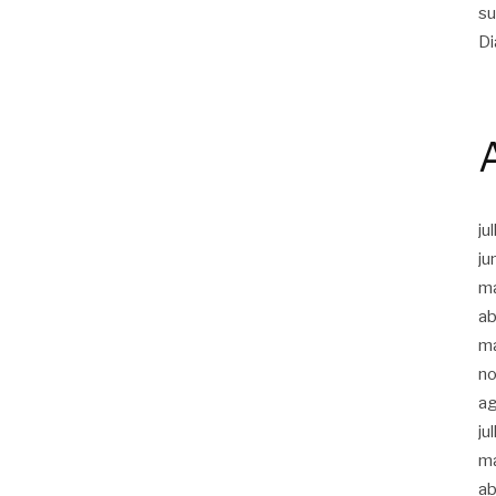
su
Di
ju
ju
m
ab
m
n
a
ju
m
ab