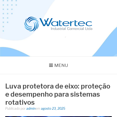
Pular
para
o
conteúdo
BLOG WATERTEC
Especialistas em Equipamentos Industriais
MENU
Luva protetora de eixo: proteção
e desempenho para sistemas
rotativos
Publicado por
admin
em
agosto 23, 2025