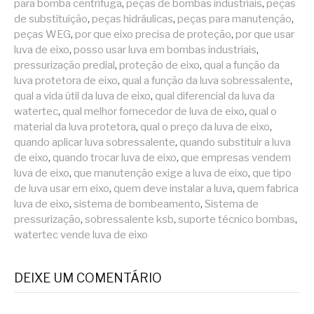
para bomba centrífuga
,
peças de bombas industriais
,
peças
de substituição
,
peças hidráulicas
,
peças para manutenção
,
peças WEG
,
por que eixo precisa de proteção
,
por que usar
luva de eixo
,
posso usar luva em bombas industriais
,
pressurização predial
,
proteção de eixo
,
qual a função da
luva protetora de eixo
,
qual a função da luva sobressalente
,
qual a vida útil da luva de eixo
,
qual diferencial da luva da
watertec
,
qual melhor fornecedor de luva de eixo
,
qual o
material da luva protetora
,
qual o preço da luva de eixo
,
quando aplicar luva sobressalente
,
quando substituir a luva
de eixo
,
quando trocar luva de eixo
,
que empresas vendem
luva de eixo
,
que manutenção exige a luva de eixo
,
que tipo
de luva usar em eixo
,
quem deve instalar a luva
,
quem fabrica
luva de eixo
,
sistema de bombeamento
,
Sistema de
pressurização
,
sobressalente ksb
,
suporte técnico bombas
,
watertec vende luva de eixo
DEIXE UM COMENTÁRIO