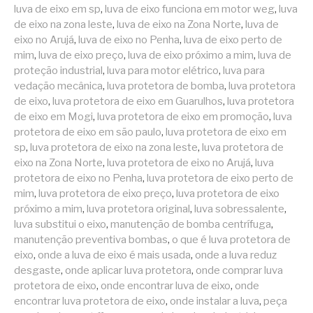
luva de eixo em sp
,
luva de eixo funciona em motor weg
,
luva
de eixo na zona leste
,
luva de eixo na Zona Norte
,
luva de
eixo no Arujá
,
luva de eixo no Penha
,
luva de eixo perto de
mim
,
luva de eixo preço
,
luva de eixo próximo a mim
,
luva de
proteção industrial
,
luva para motor elétrico
,
luva para
vedação mecânica
,
luva protetora de bomba
,
luva protetora
de eixo
,
luva protetora de eixo em Guarulhos
,
luva protetora
de eixo em Mogi
,
luva protetora de eixo em promoção
,
luva
protetora de eixo em são paulo
,
luva protetora de eixo em
sp
,
luva protetora de eixo na zona leste
,
luva protetora de
eixo na Zona Norte
,
luva protetora de eixo no Arujá
,
luva
protetora de eixo no Penha
,
luva protetora de eixo perto de
mim
,
luva protetora de eixo preço
,
luva protetora de eixo
próximo a mim
,
luva protetora original
,
luva sobressalente
,
luva substitui o eixo
,
manutenção de bomba centrífuga
,
manutenção preventiva bombas
,
o que é luva protetora de
eixo
,
onde a luva de eixo é mais usada
,
onde a luva reduz
desgaste
,
onde aplicar luva protetora
,
onde comprar luva
protetora de eixo
,
onde encontrar luva de eixo
,
onde
encontrar luva protetora de eixo
,
onde instalar a luva
,
peça