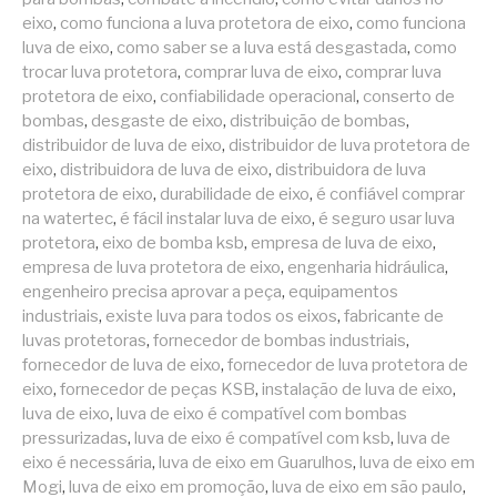
eixo
,
como funciona a luva protetora de eixo
,
como funciona
luva de eixo
,
como saber se a luva está desgastada
,
como
trocar luva protetora
,
comprar luva de eixo
,
comprar luva
protetora de eixo
,
confiabilidade operacional
,
conserto de
bombas
,
desgaste de eixo
,
distribuição de bombas
,
distribuidor de luva de eixo
,
distribuidor de luva protetora de
eixo
,
distribuidora de luva de eixo
,
distribuidora de luva
protetora de eixo
,
durabilidade de eixo
,
é confiável comprar
na watertec
,
é fácil instalar luva de eixo
,
é seguro usar luva
protetora
,
eixo de bomba ksb
,
empresa de luva de eixo
,
empresa de luva protetora de eixo
,
engenharia hidráulica
,
engenheiro precisa aprovar a peça
,
equipamentos
industriais
,
existe luva para todos os eixos
,
fabricante de
luvas protetoras
,
fornecedor de bombas industriais
,
fornecedor de luva de eixo
,
fornecedor de luva protetora de
eixo
,
fornecedor de peças KSB
,
instalação de luva de eixo
,
luva de eixo
,
luva de eixo é compatível com bombas
pressurizadas
,
luva de eixo é compatível com ksb
,
luva de
eixo é necessária
,
luva de eixo em Guarulhos
,
luva de eixo em
Mogi
,
luva de eixo em promoção
,
luva de eixo em são paulo
,