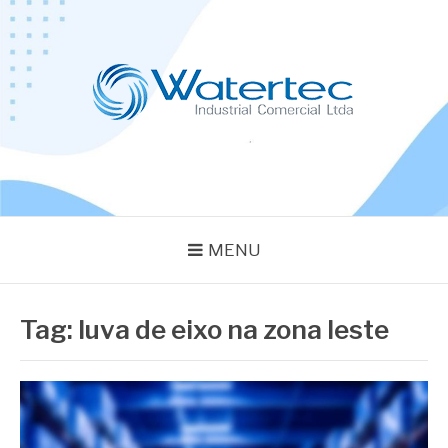
Pular
para
o
conteúdo
BLOG WATERTEC
Especialistas em Equipamentos Industriais
MENU
Tag:
luva de eixo na zona leste