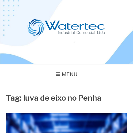
Pular
para
o
conteúdo
BLOG WATERTEC
Especialistas em Equipamentos Industriais
MENU
Tag:
luva de eixo no Penha