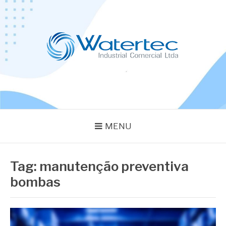
Pular
para
o
conteúdo
BLOG WATERTEC
Especialistas em Equipamentos Industriais
MENU
Tag:
manutenção preventiva
bombas