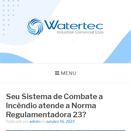
Pular
para
o
conteúdo
BLOG WATERTEC
Especialistas em Equipamentos Industriais
MENU
Seu Sistema de Combate a
Incêndio atende a Norma
Regulamentadora 23?
Publicado por
admin
em
outubro 16, 2023