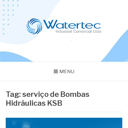
Pular
para
o
conteúdo
BLOG WATERTEC
Especialistas em Equipamentos Industriais
MENU
Tag:
serviço de Bombas
Hidráulicas KSB