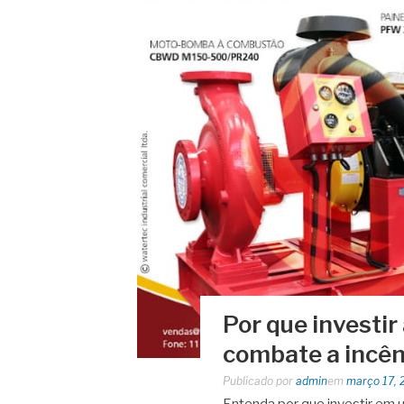
Por que investi
combate a incê
Publicado por
admin
em
março 17, 
Entenda por que investir em 