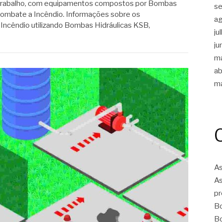
 trabalho, com equipamentos compostos por Bombas
s
Combate a Incêndio. Informações sobre os
a
ncêndio utilizando Bombas Hidráulicas KSB,
ju
ju
m
ab
m
As
As
pr
Bo
Bo