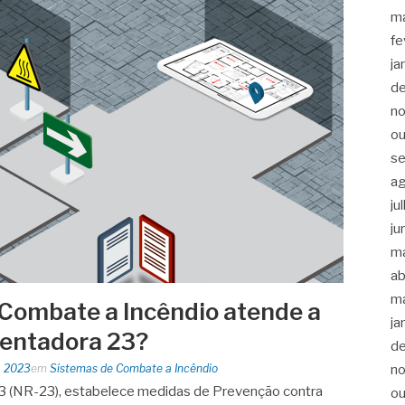
m
fe
ja
d
n
ou
s
a
ju
ju
m
ab
m
Combate a Incêndio atende a
ja
entadora 23?
d
n
, 2023
em
Sistemas de Combate a Incêndio
 (NR-23), estabelece medidas de Prevenção contra
ou