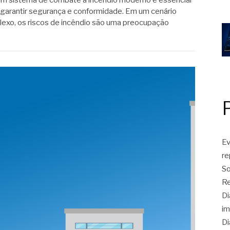
garantir segurança e conformidade. Em um cenário
plexo, os riscos de incêndio são uma preocupação
Ev
r
So
Re
Di
im
Di