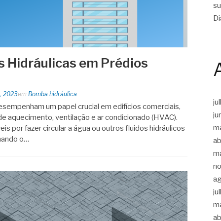
su
Di
 Hidráulicas em Prédios
, 2023
em
Bomba hidráulica
ju
sempenham um papel crucial em edifícios comerciais,
ju
e aquecimento, ventilação e ar condicionado (HVAC).
m
​​por fazer circular a água ou outros fluidos hidráulicos
onando o…
ab
m
n
a
ju
m
ab