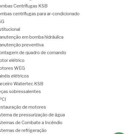
mbas Centrífugas KSB
mbas centrífugas para ar-condicionado
SG
stitucional
nutenção em bomba hidráulica
nutenção preventiva
ontagem de quadro de comando
tor elétrico
otores WEG
inéis elétricos
rceiro Watertec KSB
ças sobressalentes
PCI
stauração de motores
stema de pressurização de água
stemas de Combate a Incêndio
stemas de refrigeração