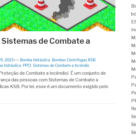
Bo
bo
E
In
Ma
m Sistemas de Combate a
Ma
M
29, 2023
em
Bomba hidráulica
,
Bombas Centrífugas KSB
,
Mo
 hidráulica
,
PPCI
,
Sistemas de Combate a Incêndio
M
Proteção de Combate a Incêndio) É um conjunto de
Pa
urança das pessoas com Sistemas de Combate a
Pa
cas KSB. Por lei, esse é um documento exigido pelo
Pe
P
Re
Si
Si
Si