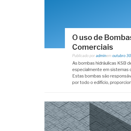
O uso de Bombas
Comerciais
Publicado por
admin
em
outubro 30
As bombas hidráulicas KSB de
especialmente em sistemas d
Estas bombas são responsáveis 
por todo o edifício, proporci