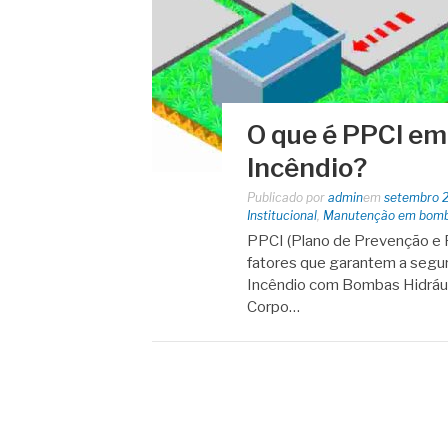
O que é PPCI e
Incêndio?
Publicado por
admin
em
setembro 
Institucional
,
Manutenção em bomba
PPCI (Plano de Prevenção e 
fatores que garantem a seg
Incêndio com Bombas Hidráuli
Corpo…