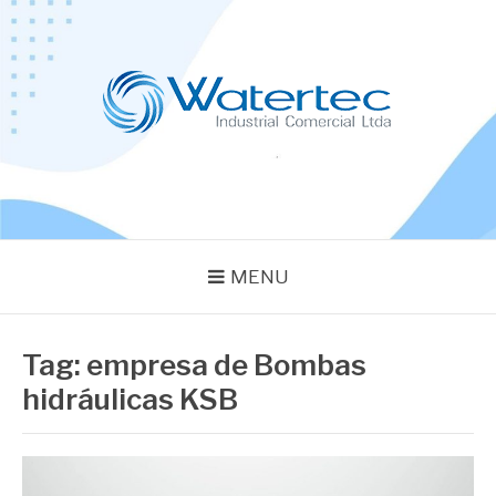
Pular
para
o
conteúdo
BLOG WATERTEC
Especialistas em Equipamentos Industriais
MENU
Tag:
empresa de Bombas
hidráulicas KSB