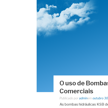
O uso de Bombas
Comerciais
Publicado por
admin
em
outubro 30
As bombas hidráulicas KSB de