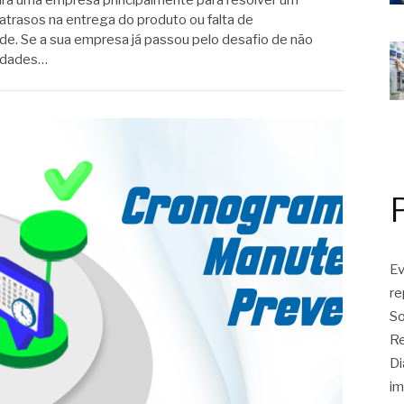
ura uma empresa principalmente para resolver um
atrasos na entrega do produto ou falta de
e. Se a sua empresa já passou pelo desafio de não
sidades…
Ev
r
So
Re
Di
im