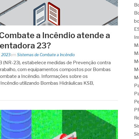
Bo
Bo
bo
E
Combate a Incêndio atende a
In
entadora 23?
Ma
Ma
, 2023
em
Sistemas de Combate a Incêndio
M
 (NR-23), estabelece medidas de Prevenção contra
 trabalho, com equipamentos compostos por Bombas
Mo
Combate a Incêndio. Informações sobre os
M
ncêndio utilizando Bombas Hidráulicas KSB,
Pa
Pa
Pe
P
Re
Si
Si