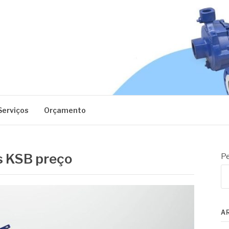
EC
Serviços
Orçamento
s KSB preço
Pe
A