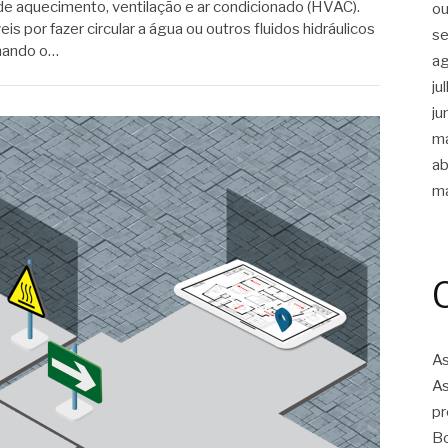
e aquecimento, ventilação e ar condicionado (HVAC).
ou
​​por fazer circular a água ou outros fluidos hidráulicos
s
onando o…
a
ju
ju
m
ab
m
As
As
pr
Bo