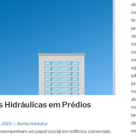
ab
m
fe
ja
d
n
ou
s
a
ju
ju
m
ab
 Hidráulicas em Prédios
m
ja
d
, 2023
em
Bomba hidráulica
n
sempenham um papel crucial em edifícios comerciais,