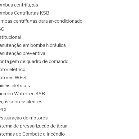
mbas centrífugas
mbas Centrífugas KSB
mbas centrífugas para ar-condicionado
SG
stitucional
nutenção em bomba hidráulica
nutenção preventiva
ontagem de quadro de comando
tor elétrico
otores WEG
inéis elétricos
rceiro Watertec KSB
ças sobressalentes
PCI
stauração de motores
stema de pressurização de água
stemas de Combate a Incêndio