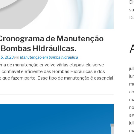
Di
su
Di
 Cronograma de Manutenção
 Bombas Hidráulicas.
15, 2023
em
Manutenção em bomba hidráulica
ma de manutenção envolve várias etapas, ela serve
ju
 confiável e eficiente das Bombas Hidráulicas e dos
ju
 que fazem parte. Esse tipo de manutenção é essencial
m
ab
m
n
a
ju
m