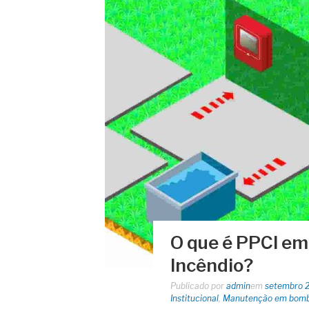
O que é PPCI e
Incêndio?
Publicado por
admin
em
setembro 
Institucional
,
Manutenção em bomba