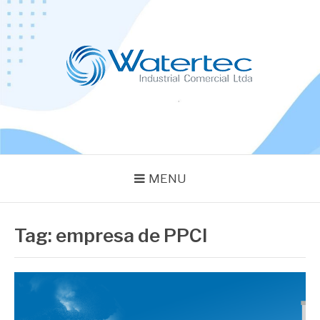
Pular
para
o
conteúdo
BLOG WATERTEC
Especialistas em Equipamentos Industriais
MENU
Tag:
empresa de PPCI