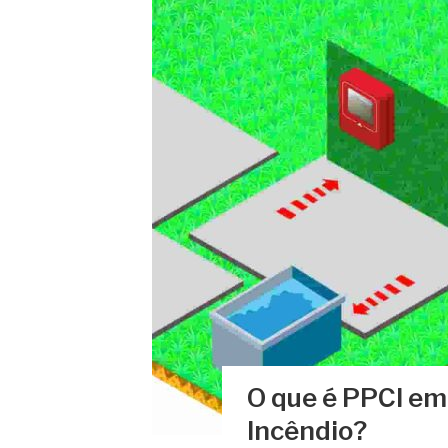
O que é PPCI e
Incêndio?