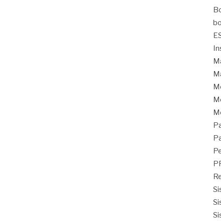
Bo
bo
E
In
Ma
Ma
M
Mo
M
Pa
Pa
Pe
P
Re
Si
Si
Si