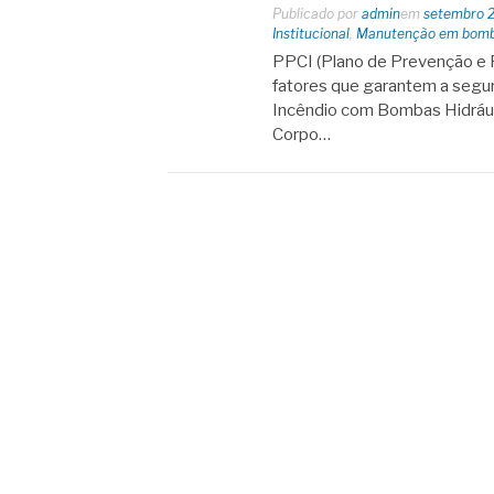
Publicado por
admin
em
setembro 
Institucional
,
Manutenção em bomba
PPCI (Plano de Prevenção e 
fatores que garantem a seg
Incêndio com Bombas Hidráuli
Corpo…