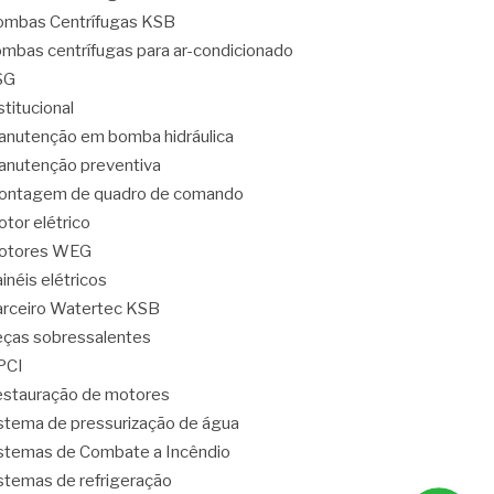
mbas Centrífugas KSB
mbas centrífugas para ar-condicionado
SG
stitucional
nutenção em bomba hidráulica
nutenção preventiva
ontagem de quadro de comando
tor elétrico
otores WEG
inéis elétricos
rceiro Watertec KSB
ças sobressalentes
PCI
stauração de motores
stema de pressurização de água
stemas de Combate a Incêndio
stemas de refrigeração