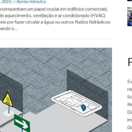
, 2023
em
Bomba hidráulica
sempenham um papel crucial em edifícios comerciais,
e aquecimento, ventilação e ar condicionado (HVAC).
​​por fazer circular a água ou outros fluidos hidráulicos
onando o…
Ev
r
So
Re
Di
im
Di