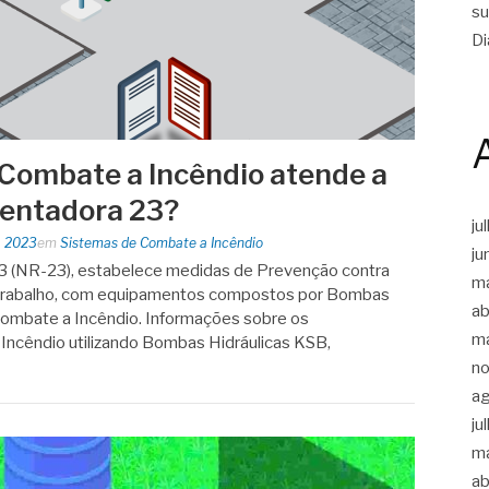
su
Di
Combate a Incêndio atende a
entadora 23?
ju
, 2023
em
Sistemas de Combate a Incêndio
ju
 (NR-23), estabelece medidas de Prevenção contra
m
 trabalho, com equipamentos compostos por Bombas
ab
Combate a Incêndio. Informações sobre os
m
ncêndio utilizando Bombas Hidráulicas KSB,
n
a
ju
m
ab