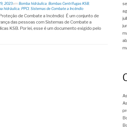
s
29, 2023
em
Bomba hidráulica
,
Bombas Centrífugas KSB
,
 hidráulica
,
PPCI
,
Sistemas de Combate a Incêndio
a
Proteção de Combate a Incêndio) É um conjunto de
ju
urança das pessoas com Sistemas de Combate a
ju
cas KSB. Por lei, esse é um documento exigido pelo
m
ab
m
As
As
pr
Bo
Bo