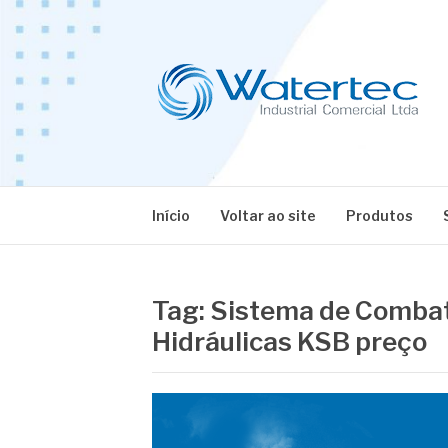
Pular
para
o
conteúdo
BLOG WATERT
Especialistas em Equipamentos Industriais
Início
Voltar ao site
Produtos
Tag:
Sistema de Combat
Hidráulicas KSB preço