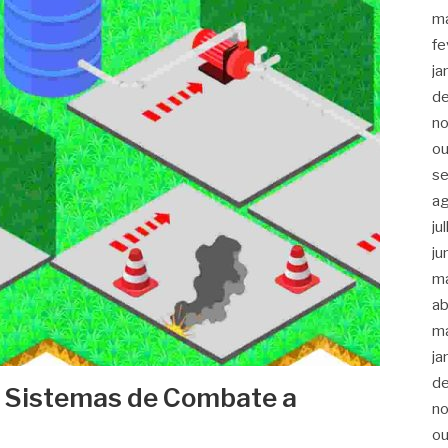
m
fe
ja
d
n
ou
s
a
ju
ju
m
ab
m
ja
d
m Sistemas de Combate a
n
ou