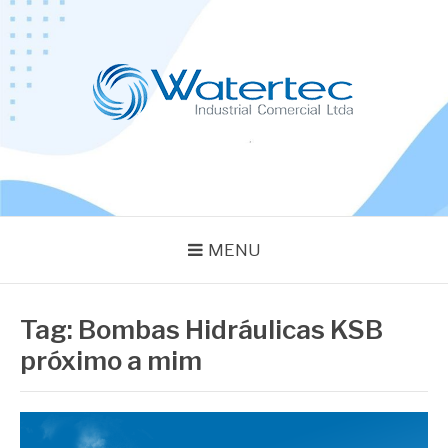
Pular
para
o
conteúdo
BLOG WATERTEC
Especialistas em Equipamentos Industriais
MENU
Tag:
Bombas Hidráulicas KSB
próximo a mim