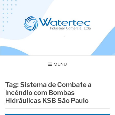
Pular
para
o
conteúdo
BLOG WATERTEC
Especialistas em Equipamentos Industriais
MENU
Tag:
Sistema de Combate a
Incêndio com Bombas
Hidráulicas KSB São Paulo