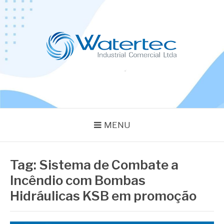
Pular
para
o
conteúdo
BLOG WATERTEC
Especialistas em Equipamentos Industriais
MENU
Tag:
Sistema de Combate a
Incêndio com Bombas
Hidráulicas KSB em promoção