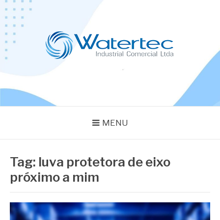
Pular
para
o
conteúdo
BLOG WATERTEC
Especialistas em Equipamentos Industriais
MENU
Tag:
luva protetora de eixo
próximo a mim