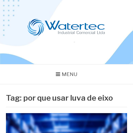
Pular
para
o
conteúdo
BLOG WATERTEC
Especialistas em Equipamentos Industriais
MENU
Tag:
por que usar luva de eixo