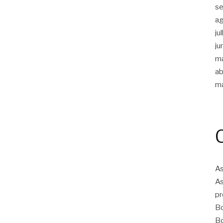
s
a
ju
ju
m
ab
m
As
As
pr
Bo
Bo