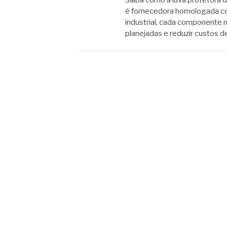
Saiba como a luva protetora 
é fornecedora homologada co
industrial, cada componente 
planejadas e reduzir custos 