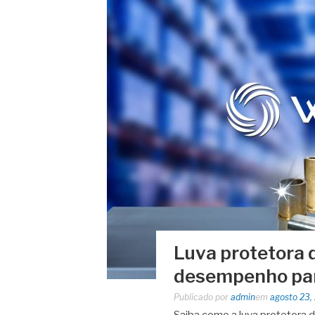
Luva protetora d
desempenho par
Publicado por
admin
em
agosto 23,