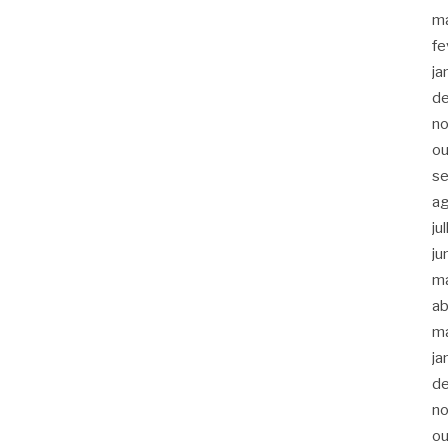
m
fe
ja
d
n
ou
s
a
ju
ju
m
ab
m
ja
d
n
ou