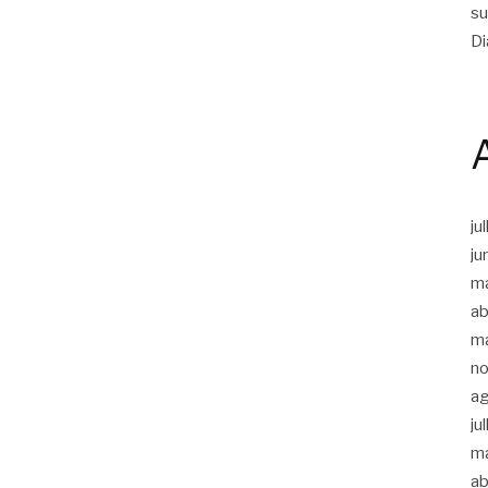
su
Di
ju
ju
m
ab
m
n
a
ju
m
ab