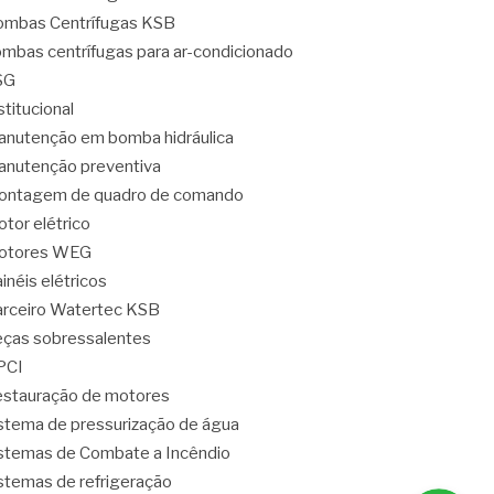
mbas Centrífugas KSB
mbas centrífugas para ar-condicionado
SG
stitucional
nutenção em bomba hidráulica
nutenção preventiva
ontagem de quadro de comando
tor elétrico
otores WEG
inéis elétricos
rceiro Watertec KSB
ças sobressalentes
PCI
stauração de motores
stema de pressurização de água
stemas de Combate a Incêndio
stemas de refrigeração