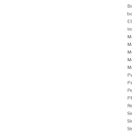
Bo
bo
E
In
Ma
Ma
M
Mo
M
Pa
Pa
Pe
P
Re
Si
Si
Si