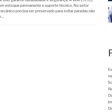
de eixo garante durabilidade e segurança. A WATERTEC
m estoque permanente e suporte técnico. No setor
mecânico precisa ser preservado para evitar paradas não
de…
Ev
r
So
Re
Di
im
Di