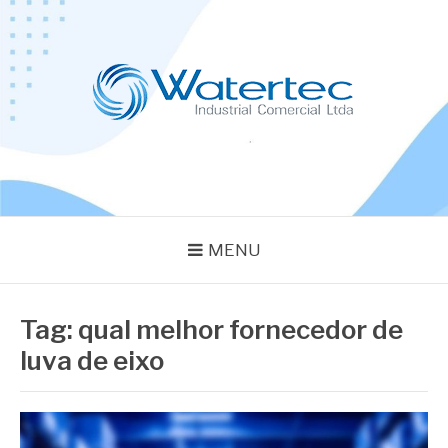
Pular
para
o
conteúdo
BLOG WATERTEC
Especialistas em Equipamentos Industriais
MENU
Tag:
qual melhor fornecedor de
luva de eixo