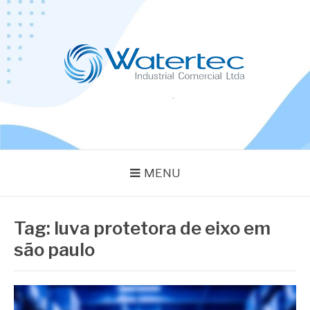
Pular
para
o
conteúdo
BLOG WATERTEC
Especialistas em Equipamentos Industriais
MENU
Tag:
luva protetora de eixo em
são paulo