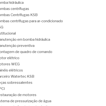
mba hidráulica
mbas centrífugas
mbas Centrífugas KSB
mbas centrífugas para ar-condicionado
SG
stitucional
nutenção em bomba hidráulica
nutenção preventiva
ontagem de quadro de comando
tor elétrico
otores WEG
inéis elétricos
rceiro Watertec KSB
ças sobressalentes
PCI
stauração de motores
stema de pressurização de água