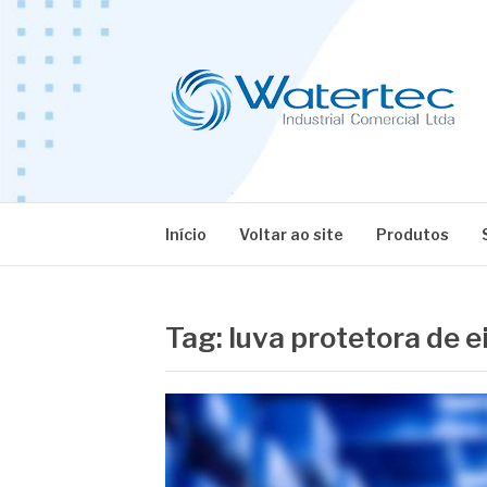
Pular
para
o
conteúdo
BLOG WATERT
Especialistas em Equipamentos Industriais
Início
Voltar ao site
Produtos
Tag:
luva protetora de 