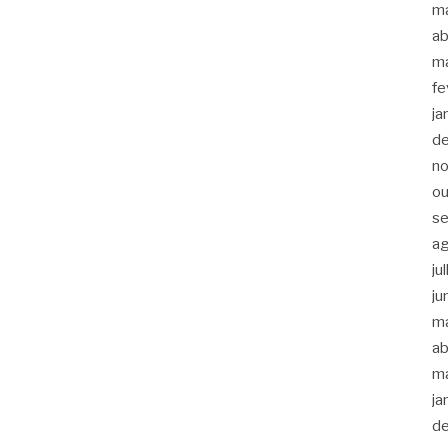
m
ab
m
fe
ja
d
n
ou
s
a
ju
ju
m
ab
m
ja
d