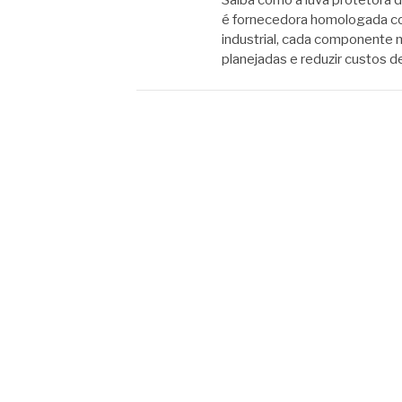
Saiba como a luva protetora 
é fornecedora homologada co
industrial, cada componente 
planejadas e reduzir custos 