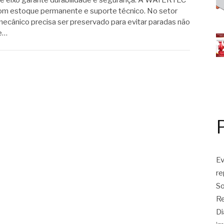
de eixo garante durabilidade e segurança. A WATERTEC
m estoque permanente e suporte técnico. No setor
mecânico precisa ser preservado para evitar paradas não
de…
Ev
r
So
Re
Di