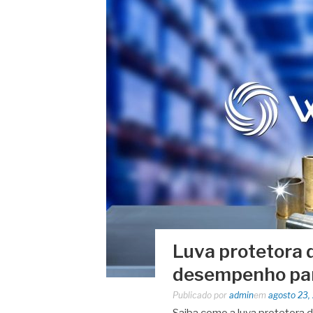
Luva protetora d
desempenho par
Publicado por
admin
em
agosto 23,