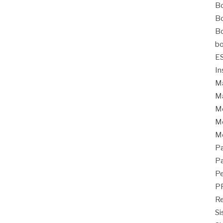
Bo
Bo
Bo
bo
E
In
Ma
Ma
M
Mo
M
Pa
Pa
Pe
P
Re
Si