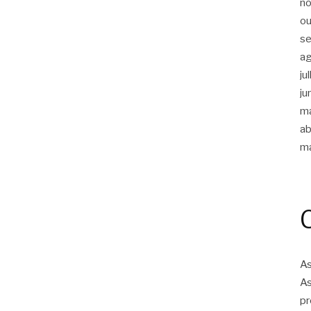
n
ou
s
a
ju
ju
m
ab
m
As
As
pr