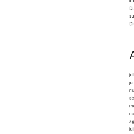
im
Di
su
Di
ju
ju
m
ab
m
n
a
ju