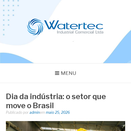
Pular
para
o
conteúdo
BLOG WATERTEC
Especialistas em Equipamentos Industriais
MENU
Dia da indústria: o setor que
move o Brasil
Publicado por
admin
em
maio 25, 2026