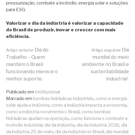
pressurização, combate a incêndio, energia solar e soluções
para ESG.
Valorizar o dia da indústria é valorizar a capacidade
do Brasil de produzir, inovar e crescer com mais
eficiência.
Continue
Dia do
Dia
Artigo anterior
Artigo seguinte
Trabalho – Quem
mundial do meio
mantém o Brasil
ambiente no Brasil e
lendo
funcionando merece o
sustentabilidade
melhor suporte.
industrial
Publicado em
Institucional
Marcado em
bombas hidráulicas industriais
,
como a energia
solar ajuda a indústria
,
como a indústria impacta a economia
,
como a indústria movimenta o Brasil
,
como bombas
hidráulicas ajudam na operação
,
como funciona o combate a
incêndio industrial
,
dia da indústria
,
dia da industria 2026
,
dia
da indústria 25 de maio
,
dia da indústria no Brasil
,
dia mundial