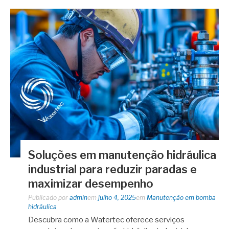
Soluções em manutenção hidráulica
industrial para reduzir paradas e
maximizar desempenho
Publicado por
admin
em
julho 4, 2025
em
Manutenção em bomba
hidráulica
Descubra como a Watertec oferece serviços