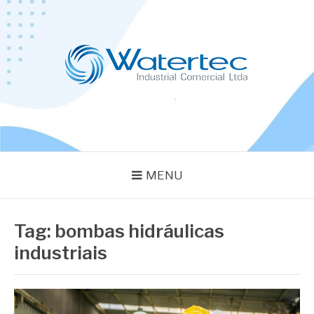
Pular
para
o
conteúdo
BLOG WATERTEC
Especialistas em Equipamentos Industriais
MENU
Tag:
bombas hidráulicas
industriais